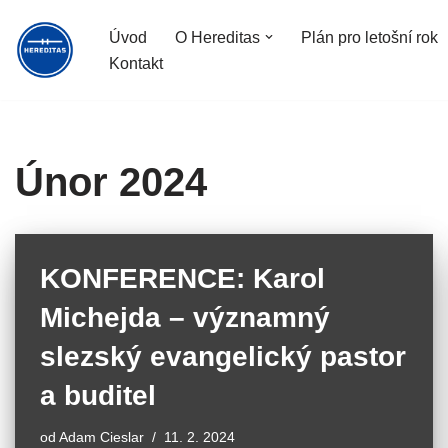
Úvod
O Hereditas
Plán pro letošní rok
Přeskočit
Kontakt
na
obsah
Únor 2024
KONFERENCE: Karol
Michejda – významný
slezský evangelický pastor
a buditel
od
Adam Cieslar
11. 2. 2024