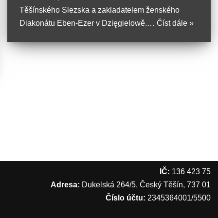
Těšínského Slezska a zakladatelem ženského
Diakonátu Eben-Ezer v Dzięgielowě.…
Číst dále »
IČ:
136 423 75
Adresa:
Dukelská 264/5, Český Těšín, 737 01
Číslo účtu:
2345364001/5500